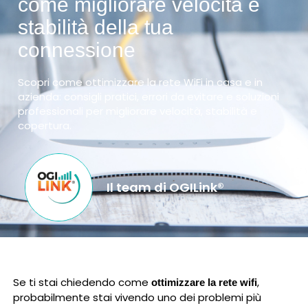
come migliorare velocità e
stabilità della tua
connessione
Scopri come ottimizzare la rete WiFi in casa e in
azienda: consigli pratici, errori da evitare e soluzioni
professionali per migliorare velocità, stabilità e
copertura.
Il team di OGILink®
Se ti stai chiedendo come
,
ottimizzare la rete wifi
probabilmente stai vivendo uno dei problemi più