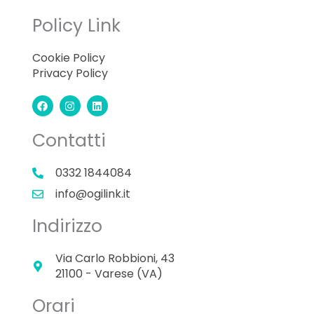
Policy Link
Cookie Policy
Privacy Policy
F
I
L
a
n
i
c
s
n
e
t
k
Contatti
b
a
e
o
g
d
o
r
i
0332 1844084
k
a
n
m
info@ogilink.it
Indirizzo
Via Carlo Robbioni, 43
21100 - Varese (VA)
Orari