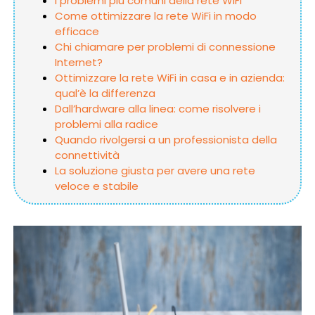
I problemi più comuni della rete WiFi
Come ottimizzare la rete WiFi in modo
efficace
Chi chiamare per problemi di connessione
Internet?
Ottimizzare la rete WiFi in casa e in azienda:
qual’è la differenza
Dall’hardware alla linea: come risolvere i
problemi alla radice
Quando rivolgersi a un professionista della
connettività
La soluzione giusta per avere una rete
veloce e stabile