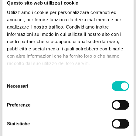
Questo sito web utilizza i cookie
una fibra poco efficiente.
Utilizziamo i cookie per personalizzare contenuti ed
Quando rivolgersi a un
annunci, per fornire funzionalità dei social media e per
professionista della connettività
analizzare il nostro traffico. Condividiamo inoltre
Molte persone provano a risolvere autonomamente i
informazioni sul modo in cui utilizza il nostro sito con i
problemi di rete, ma non sempre ottengono risultati
nostri partner che si occupano di analisi dei dati web,
soddisfacenti. Se nonostante i tentativi la
pubblicità e social media, i quali potrebbero combinarle
connessione rimane instabile, è il momento di
con altre informazioni che ha fornito loro o che hanno
chiedere un aiuto.
raccolto dal suo utilizzo dei loro servizi.
Un operatore specializzato nella connettività può:
analizzare la qualità della linea
Selezione
verificare la copertura reale negli ambienti
Necessari
del
proporre soluzioni tecniche adeguate
consenso
installare dispositivi professionali
garantire assistenza continuativa
Preferenze
Un approccio strutturato consente di
ottimizzare la rete
Statistiche
in modo definitivo, senza interventi improvvisati.
wifi
La soluzione giusta per una rete