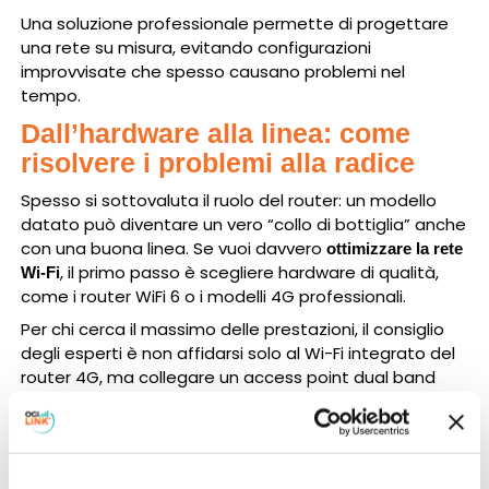
Una soluzione professionale permette di progettare
una rete su misura, evitando configurazioni
improvvisate che spesso causano problemi nel
tempo.
Dall’hardware alla linea: come
risolvere i problemi alla radice
Spesso si sottovaluta il ruolo del router: un modello
datato può diventare un vero “collo di bottiglia” anche
con una buona linea. Se vuoi davvero
ottimizzare la rete
, il primo passo è scegliere hardware di qualità,
Wi-Fi
come i router WiFi 6 o i modelli 4G professionali.
Per chi cerca il massimo delle prestazioni, il consiglio
degli esperti è non affidarsi solo al Wi-Fi integrato del
router 4G, ma collegare un access point dual band
dedicato per gestire meglio i carichi intensi.
Tuttavia, se dopo questi accorgimenti la connessione
non funziona ancora correttamente, il problema
potrebbe essere a monte, come una vecchia ADSL o