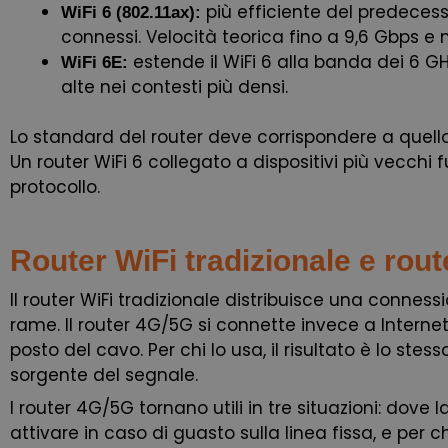
più efficiente del predecesso
WiFi 6 (802.11ax):
connessi. Velocità teorica fino a 9,6 Gbps e m
estende il WiFi 6 alla banda dei 6 G
WiFi 6E:
alte nei contesti più densi.
Lo standard del router deve corrispondere a quello 
Un router WiFi 6 collegato a dispositivi più vecch
protocollo.
Router WiFi tradizionale e rout
Il router WiFi tradizionale distribuisce una conness
rame. Il router 4G/5G si connette invece a Internet
posto del cavo. Per chi lo usa, il risultato è lo ste
sorgente del segnale.
I router 4G/5G tornano utili in tre situazioni: dove
attivare in caso di guasto sulla linea fissa, e per