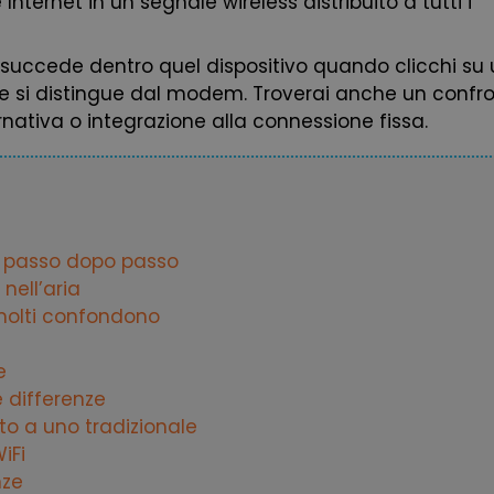
ternet in un segnale wireless distribuito a tutti i
succede dentro quel dispositivo quando clicchi su 
ome si distingue dal modem. Troverai anche un confr
rnativa o integrazione alla connessione fissa.
so passo dopo passo
nell’aria
molti confondono
e
e differenze
o a uno tradizionale
iFi
nze