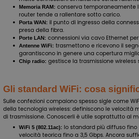
conserva temporaneamente le ta
Memoria RAM:
router tende a rallentare sotto carico.
il punto di ingresso della connes
Porta WAN:
presa della fibra.
connessioni via cavo Ethernet per 
Porte LAN:
trasmettono e ricevono il segna
Antenne WiFi:
garantiscono in genere una copertura miglior
gestisce la trasmissione wireless 
Chip radio:
Gli standard WiFi: cosa signifi
Sulle confezioni compaiono spesso sigle come WiFi 5
della tecnologia wireless: definiscono le velocità
di trasmissione. Conoscerli è utile soprattutto al 
lo standard più diffuso fin
WiFi 5 (802.11ac):
velocità teorica fino a 3,5 Gbps. Ancora suff