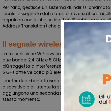
Per farlo, gestisce un sistema di indirizzi chiamato 
locale, assegnato dal router attraverso il protocollo 
appaiono con lo stesso indirizzo IP pubblico — quel
Address Translation) che permette a molti disposit
Il segnale wireless: come viaggi
La trasmissione WiFi avviene su bande di frequenz
due bande: 2,4 GHz e 5 GHz. La banda a 2,4 GHz co
più soggetta a interferenze — ci operano anche Blu
5 GHz offre velocità più elevate ma una copertura 
I router dual-band trasmettono su entrambe le 
dispositivo o all’utente la scelta di quale usare in b
aggiungono una seconda rete a 5 GHz per gestire m
stesso momento.