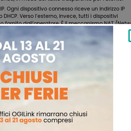
IP. Ogni dispositivo connesso riceve un indirizzo IP
DHCP. Verso l’esterno, invece, tutti i dispositivi
lo fornito dall’operatore. È il meccanismo NAT (Netw
ivi di condividere un’unica connessione Internet.
ano i dati nell’aria
a specifiche. I router moderni usano principalment
pre distanze maggiori e penetra meglio le pareti, 
etooth, forni a microonde e altri dispositivi. La ban
più corta.
frequenze contemporaneamente, lasciando al
ase alla posizione e all’utilizzo. I modelli tri-band
eglio gli ambienti con molti dispositivi connessi n