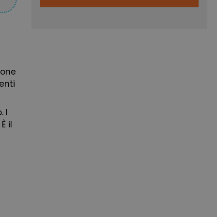
sione
enti
 I
È il