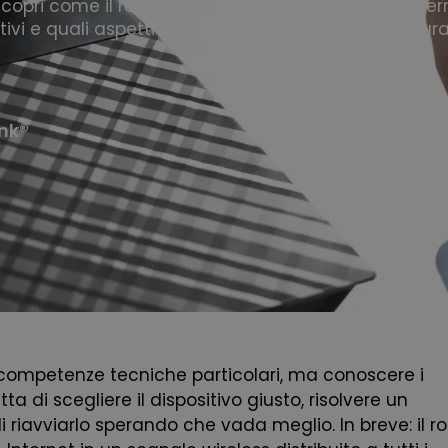
copri come il router trasforma la connessione Intern
itivi e quali aspetti valutare per migliorare copertura
ink®
competenze tecniche particolari, ma conoscere i
 di scegliere il dispositivo giusto, risolvere un
iavviarlo sperando che vada meglio. In breve: il ro