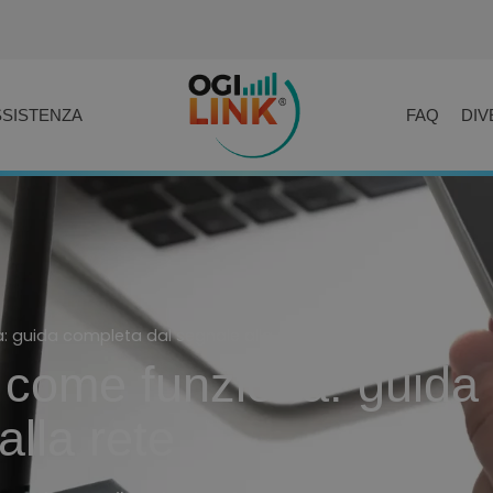
SSISTENZA
FAQ
DIV
: guida completa dal segnale alla rete
 come funziona: guida
alla rete