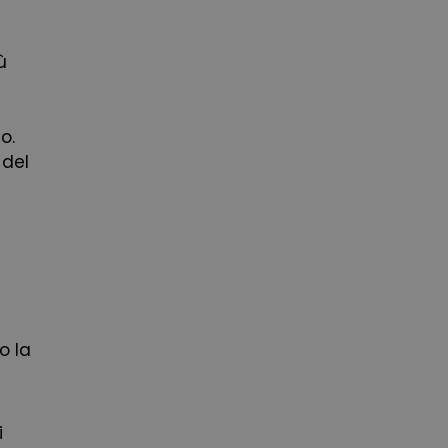
ù
o.
 del
o la
i