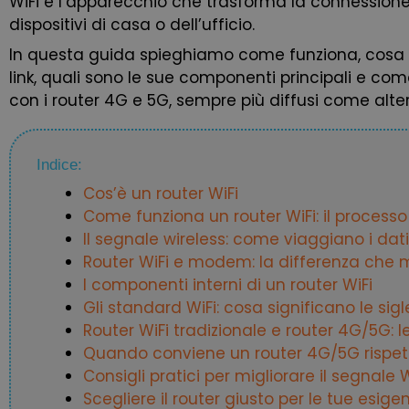
WiFi è l’apparecchio che trasforma la connessione In
dispositivi di casa o dell’ufficio.
In questa guida spieghiamo come funziona, cosa 
link, quali sono le sue componenti principali e c
con i router 4G e 5G, sempre più diffusi come alte
Indice:
Cos’è un router WiFi
Come funziona un router WiFi: il proces
Il segnale wireless: come viaggiano i dati 
Router WiFi e modem: la differenza che 
I componenti interni di un router WiFi
Gli standard WiFi: cosa significano le sigl
Router WiFi tradizionale e router 4G/5G: l
Quando conviene un router 4G/5G rispett
Consigli pratici per migliorare il segnale W
Scegliere il router giusto per le tue esige