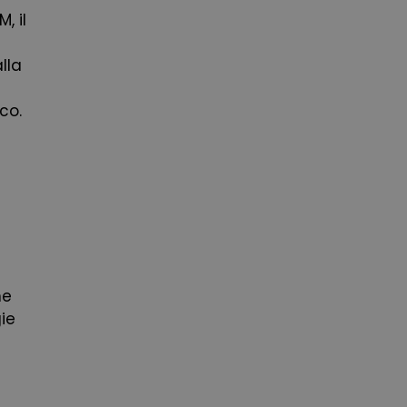
, il
lla
co.
ne
ie