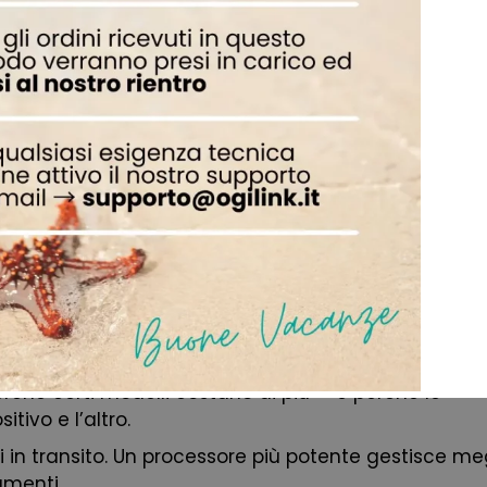
renza che molti confondono
e oggi vengono spesso integrati in un unico
 analogico su rame, ottico su fibra o digitale su r
aborare. Il router prende quella connessione e la
un “gateway”, si tratta di un dispositivo che svolg
sionali i due apparecchi restano separati, per avere
er WiFi
entro, però, c’è un sistema articolato di component
rché certi modelli costano di più — e perché le
tivo e l’altro.
ti in transito. Un processore più potente gestisce me
amenti.