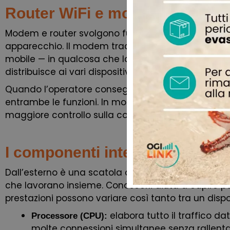
Router WiFi e modem: la diffe
Modem e router svolgono funzioni diverse, anche s
apparecchio. Il modem traduce il segnale esterno —
mobile — in qualcosa che la rete domestica può el
distribuisce ai vari dispositivi.
Quando l’operatore consegna un “modem router” o 
entrambe le funzioni. In molte installazioni profes
maggiore controllo sulla configurazione della rete.
I componenti interni di un rout
Dall’esterno è una scatola con qualche antenna. D
che lavorano insieme. Conoscerli aiuta a capire pe
prestazioni possono variare così tanto tra un disposi
elabora tutto il traffico da
Processore (CPU):
molte connessioni simultanee senza rallent