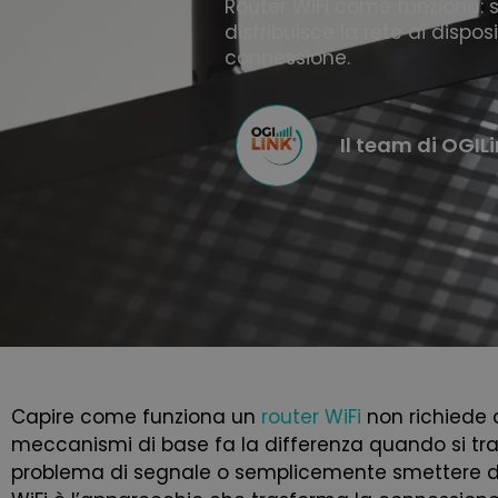
Router WiFi come funziona: s
distribuisce la rete ai dispos
connessione.
Il team di OGIL
Capire come funziona un
router WiFi
non richiede 
meccanismi di base fa la differenza quando si tratta
problema di segnale o semplicemente smettere di r