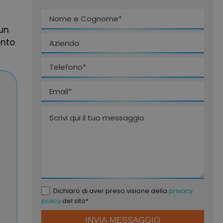
un
onto
Dichiaro di aver preso visione della
privacy
policy
del sito*
Si prega di lasciare vuoto questo campo.