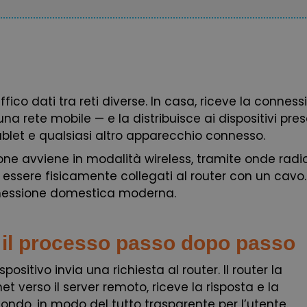
ffico dati tra reti diverse. In casa, riceve la connes
 una rete mobile — e la distribuisce ai dispositivi pres
blet e qualsiasi altro apparecchio connesso.
ne avviene in modalità wireless, tramite onde radio.
r essere fisicamente collegati al router con un cavo. 
nessione domestica moderna.
 il processo passo dopo passo
ositivo invia una richiesta al router. Il router la
t verso il server remoto, riceve la risposta e la
condo, in modo del tutto trasparente per l’utente.